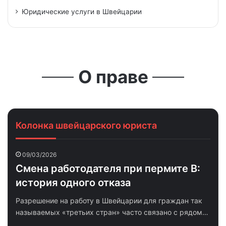
Юридические услуги в Швейцарии
О праве
Юридические услуги в Швейцарии
Мошенники: как распознать?
Процедура взыскания долгов
Признание арбитражных решений
Федеральный административный суд
Колонка швейцарского юриста
09/03/2026
Смена работодателя при пермите B:
история одного отказа
Разрешение на работу в Швейцарии для граждан так
называемых «третьих стран» часто связано с рядом…