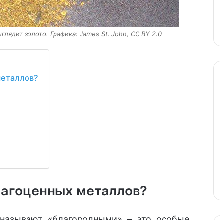
глядит золото. Графика: James St. Jоhn, CC BY 2.0
металлов?
рагоценных металлов?
называют «благородными» – это особые