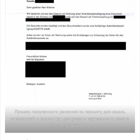
Пример полученного решения по пермиту для семьи,
приехавшей в кантон Цуг для уплаты паушального налога.
Фото: Марад Видмер