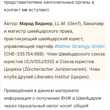
представителями кантональные органы в
контакт
не
вступают.
Автор:
Марад Видмер
,
LL.M.
(
Genf
), бакалавр
и магистр швейцарского права,
практикующий швейцарский юрист,
управляющий партнёр
Widmer Strategy GmbH
(CHE-335.154.668). Член Швейцарского союза
юристов (
SJV/SSJ/SSG
) и Союза юристов
Цюриха (
Zürcherischer Juristenverein
). Член
клуба друзей
Liberales Institut
(Цюрих).
Приведённая в данном материале
информация о получении ВНЖ в Швейцарии
через паушальный налог носит общий