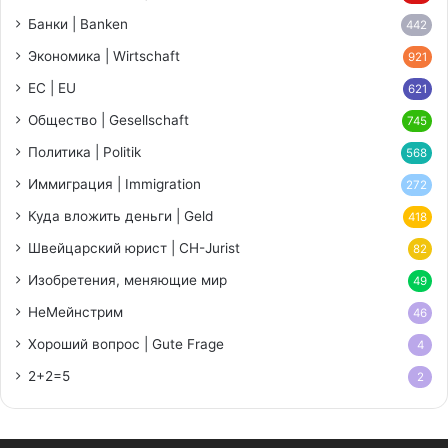
Банки | Banken
442
Экономика | Wirtschaft
921
ЕС | EU
621
Общество | Gesellschaft
745
Политика | Politik
568
Иммиграция | Immigration
272
Куда вложить деньги | Geld
418
Швейцарский юрист | CH-Jurist
82
Изобретения, меняющие мир
49
НеМейнстрим
46
Хороший вопрос | Gute Frage
4
2+2=5
2