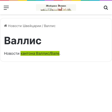
Меню
П
Новости Швейцарии
/
Валлис
Валлис
Новости
кантона Валлис/Вале
.
После
40
Иммиграция | Immigration
лет
в
Швейцарии:
суд
разрешил
депортацию