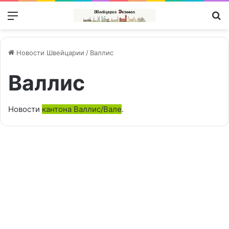
Меню
П
Новости Швейцарии
/
Валлис
Валлис
Новости
кантона Валлис/Вале
.
Tamoil
проиграл
Налоги | Steuern
кантону
Вале
по
налоговому
иску