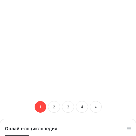
учителя
получат
бонусы?
05/12/2019
Швейцарские учителя
получат бонусы?
1
2
3
4
»
Онлайн-энциклопедия: