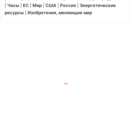
|
Часы
|
ЕС
|
Мир
|
США
|
Россия
|
Энергетические
ресурсы
|
Изобретения, меняющие мир
Apertus:
ИИ
из
Швейцарии
02/09/2025
Apertus: ИИ из Швейцарии
Что