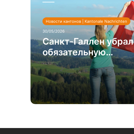
Новости кантонов | Kantonale Nachrichten
30/05/2026
Санкт-Галлен убрал
обязательную
вакцинацию: побед
народа над властям