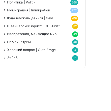
Политика | Politik
568
Иммиграция | Immigration
272
Куда вложить деньги | Geld
418
Швейцарский юрист | CH-Jurist
82
Изобретения, меняющие мир
49
НеМейнстрим
46
Хороший вопрос | Gute Frage
4
2+2=5
2