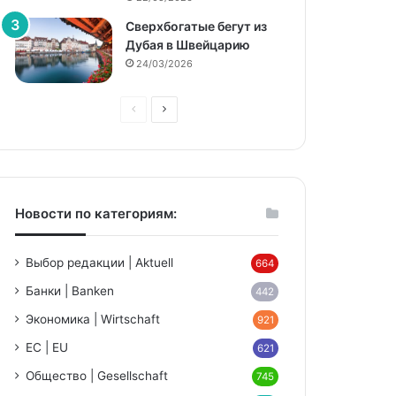
Сверхбогатые бегут из
Дубая в Швейцарию
24/03/2026
Предыдущая
Следующая
страница
страница
Новости по категориям:
Выбор редакции | Aktuell
664
Банки | Banken
442
Экономика | Wirtschaft
921
ЕС | EU
621
Общество | Gesellschaft
745