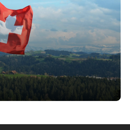
Швейцария голосует: как проходит
референдум 8 марта 2026
От индивидуализации
налогообложения в Швейцарии
проиграет большинство
а
Жак Бод: швейцарский военный
и
санкционирован за свободу слова
Референдум 30 ноября 2025:
инициатива о зависти провалилась
Инициатива по налогу на
наследство: зависть, ведущая к
обнищанию