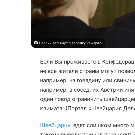
Леваки заглянут в тарелку каждого
Если Вы проживаете в Конфедераци
не все жители страны могут позво
например, на говядину или свинин
например, в соседних Австрии ил
один повод ограничить швейцарцев
климата. (Портал «Швейцария Дел
Швейцарцы
едят слишком много мя
такому выводу пришел президент 