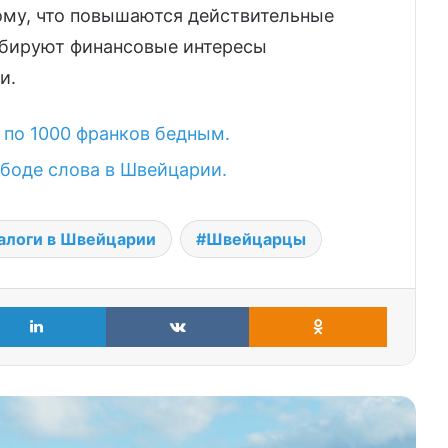
ому, что повышаются действительные
оббируют финансовые интересы
и.
по 1000 франков бедным.
боде слова в Швейцарии.
алоги в Швейцарии
Швейцарцы
LinkedIn
VKontakte
Odnoklass
Санкт-Галлен убрал обязательную
вакцинацию: победа народа над
властями
Миф о «спасительных мигрантах»:
только каждый десятый
иностранец нужен