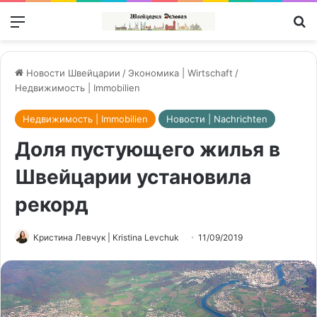
Меню
П
Новости Швейцарии
/
Экономика | Wirtschaft
/
Недвижимость | Immobilien
Недвижимость | Immobilien
Новости | Nachrichten
Доля пустующего жилья в
Швейцарии установила
рекорд
Кристина Левчук | Kristina Levchuk
11/09/2019