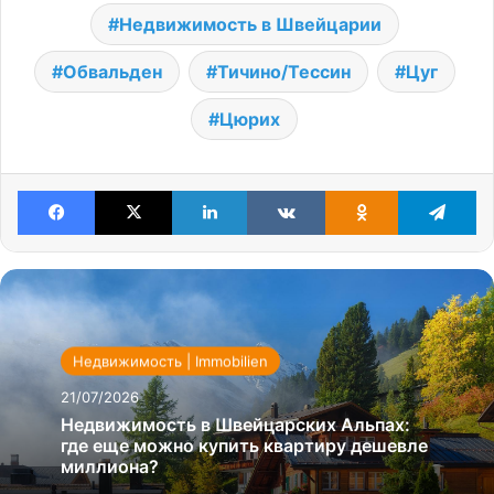
Недвижимость в Швейцарии
Обвальден
Тичино/Тессин
Цуг
Цюрих
Facebook
X
LinkedIn
VKontakte
Odnoklassniki
Te
Недвижимость | Immobilien
21/07/2026
Недвижимость в Швейцарских Альпах:
где еще можно купить квартиру дешевле
миллиона?