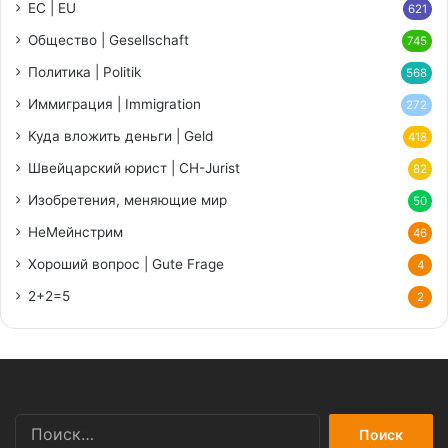
ЕС | EU
621
Общество | Gesellschaft
745
Политика | Politik
568
Иммиграция | Immigration
272
Куда вложить деньги | Geld
418
Швейцарский юрист | CH-Jurist
82
Изобретения, меняющие мир
50
НеМейнстрим
46
Хороший вопрос | Gute Frage
4
2+2=5
2
Найти: