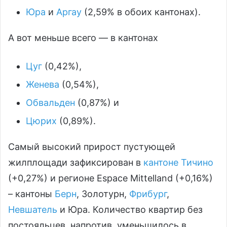
Юра
и
Аргау
(2,59% в обоих кантонах).
А вот меньше всего — в кантонах
Цуг
(0,42%),
Женева
(0,54%),
Обвальден
(0,87%) и
Цюрих
(0,89%).
Самый высокий прирост пустующей
жилплощади зафиксирован в
кантоне Тичино
(+0,27%) и регионе Espace Mittelland (+0,16%)
– кантоны
Берн
, Золотурн,
Фрибург
,
Невшатель
и Юра. Количество квартир без
постояльцев, напротив, уменьшилось в