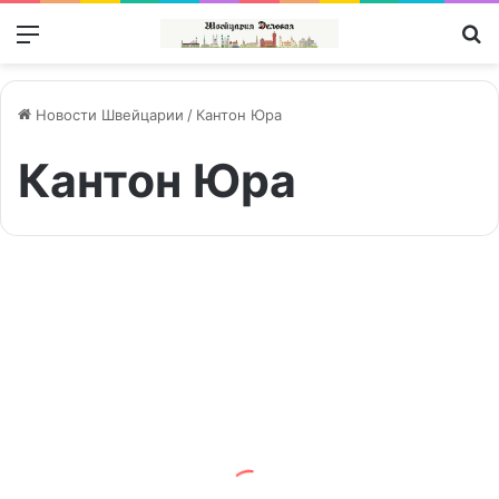
Меню
П
Новости Швейцарии
/
Кантон Юра
Кантон Юра
Кому
доступна
Недвижимость | Immobilien
швейцарская
ипотека?
01/01/2024