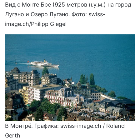
Вид с Монте Бре (925 метров н.у.м.) на город
Лугано и Озеро Лугано. Фото: swiss-
imаgе.ch/Philipp Giegel
В Монтрё. Графика: swiss-imаgе.сh / Roland
Gerth