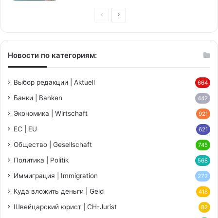
Предыдущая
Следующая
страница
страница
Новости по категориям:
Выбор редакции | Aktuell
664
Банки | Banken
442
Экономика | Wirtschaft
921
ЕС | EU
621
Общество | Gesellschaft
745
Политика | Politik
568
Иммиграция | Immigration
272
Куда вложить деньги | Geld
418
Швейцарский юрист | CH-Jurist
82