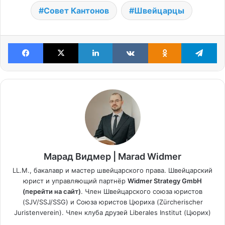
Совет Кантонов
Швейцарцы
Facebook
X
LinkedIn
VKontakte
Odnoklassniki
Te
Марад Видмер | Marad Widmer
LL.M., бакалавр и мастер швейцарского права. Швейцарский
юрист и управляющий партнёр
Widmer Strategy GmbH
(перейти на сайт)
. Член Швейцарского союза юристов
(SJV/SSJ/SSG) и Союза юристов Цюриха (Zürcherischer
Juristenverein). Член клуба друзей Liberales Institut (Цюрих)