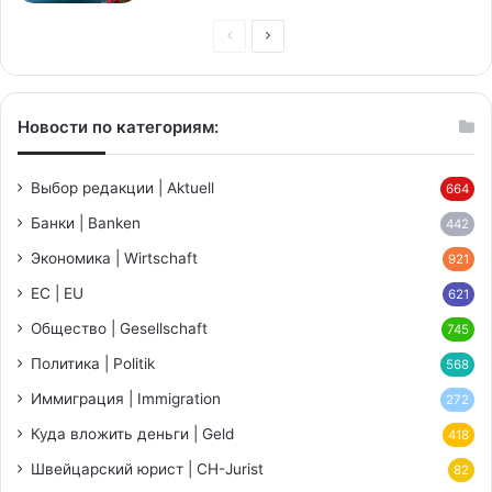
Предыдущая
Следующая
страница
страница
Новости по категориям:
Выбор редакции | Aktuell
664
Банки | Banken
442
Экономика | Wirtschaft
921
ЕС | EU
621
Общество | Gesellschaft
745
Политика | Politik
568
Иммиграция | Immigration
272
Куда вложить деньги | Geld
418
Швейцарский юрист | CH-Jurist
82