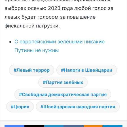
выборах осенью 2023 года любой голос за
левых будет голосом за повышение
фискальной нагрузки.
С европейскими зелёными никакие
Путины не нужны
Левый террор
Налоги в Швейцарии
Партия зелёных
Свободная демократическая партия
Цюрих
Швейцарская народная партия
Facebook
X
LinkedIn
VKontakte
Odnoklassniki
Te