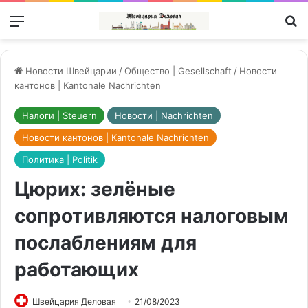
Меню
П
Новости Швейцарии
/
Общество | Gesellschaft
/
Новости
кантонов | Kantonale Nachrichten
Налоги | Steuern
Новости | Nachrichten
Новости кантонов | Kantonale Nachrichten
Политика | Politik
Цюрих: зелёные
сопротивляются налоговым
послаблениям для
работающих
Швейцария Деловая
21/08/2023