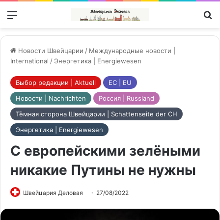
Меню
П
Новости Швейцарии
/
Международные новости |
International
/
Энергетика | Energiewesen
Выбор редакции | Aktuell
ЕС | EU
Новости | Nachrichten
Россия | Russland
Тёмная сторона Швейцарии | Schattenseite der CH
Энергетика | Energiewesen
С европейскими зелёными
никакие Путины не нужны
Швейцария Деловая
27/08/2022