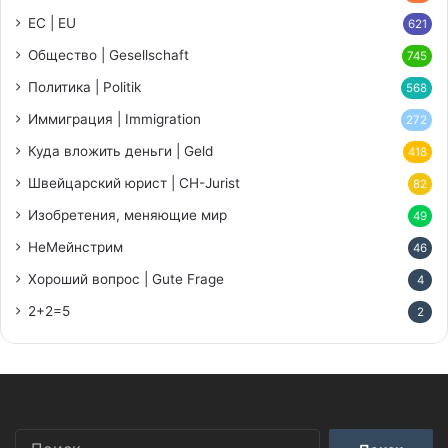
ЕС | EU
621
Общество | Gesellschaft
745
Политика | Politik
568
Иммиграция | Immigration
272
Куда вложить деньги | Geld
418
Швейцарский юрист | CH-Jurist
82
Изобретения, меняющие мир
49
НеМейнстрим
46
Хороший вопрос | Gute Frage
4
2+2=5
2
Найти: