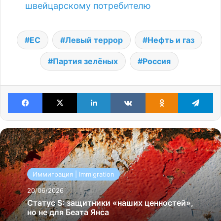
швейцарскому потребителю
ЕС
Левый террор
Нефть и газ
Партия зелёных
Россия
Facebook
X
LinkedIn
VKontakte
Odnoklassniki
Te
Иммиграция | Immigration
20/06/2026
Статус S: защитники «наших ценностей»,
но не для Беата Янса