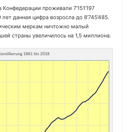
в Конфедерации проживали 7’151’197
0 лет данная цифра возросла до 8’745’485.
рическим меркам ничтожно малый
шей страны увеличилось на 1,5 миллиона.