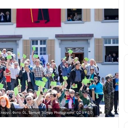
рус. Фото: GL, Samuеl Trümрy Phоtography, CC BY 2.0