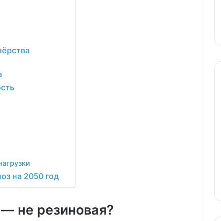
нёрства
а
ость
нагрузки
оз на 2050 год
— не резиновая?