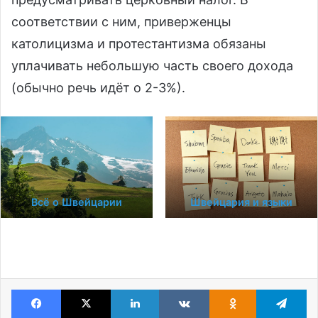
соответствии с ним, приверженцы
католицизма и протестантизма обязаны
уплачивать небольшую часть своего дохода
(обычно речь идёт о 2-3%).
Всё о Швейцарии
Швейцария и языки
Facebook
X
LinkedIn
VKontakte
Odnoklassniki
Te