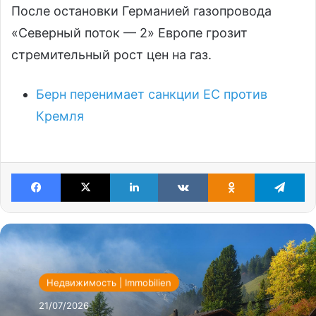
После остановки Германией газопровода
«Северный поток — 2» Европе грозит
стремительный рост цен на газ.
Берн перенимает санкции ЕС против
Кремля
Facebook
X
LinkedIn
VKontakte
Odnoklassniki
Te
Недвижимость | Immobilien
21/07/2026