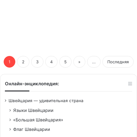
27/04/2023
Анналена Бербок оскорбила
швейцарского министра
иностранных дел
1
2
3
4
5
»
...
Последняя
Онлайн-энциклопедия:
Швейцария — удивительная страна
Языки Швейцарии
«Большая Швейцария»
Флаг Швейцарии