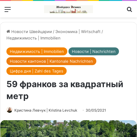
Меню
П
Новости Швейцарии
/
Экономика | Wirtschaft
/
Недвижимость | Immobilien
Недвижимость | Immobilien
Новости | Nachrichten
Новости кантонов | Kantonale Nachrichten
Цифра дня | Zahl des Tages
59 франков за квадратный
метр
Кристина Левчук | Kristina Levchuk
30/05/2021