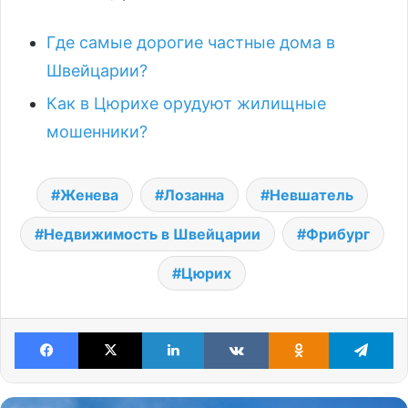
Где самые дорогие частные дома в
Швейцарии?
Как в Цюрихе орудуют жилищные
мошенники?
Женева
Лозанна
Невшатель
Недвижимость в Швейцарии
Фрибург
Цюрих
Facebook
X
LinkedIn
VKontakte
Odnoklassniki
Te