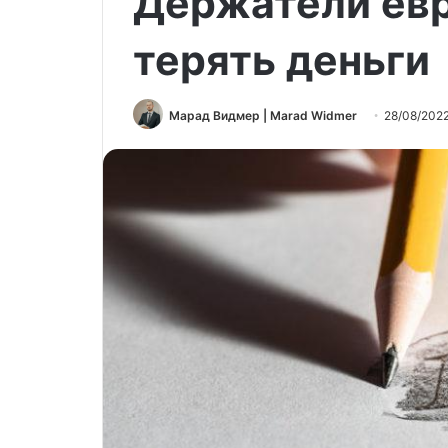
Держатели ев
терять деньги
Марад Видмер | Marad Widmer
28/08/202