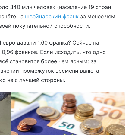
оло 340 млн человек (население 19 стран
ресчёте на
швейцарский франк
за менее чем
воей покупательной способности.
1 евро давали 1,60 франка? Сейчас на
– 0,96 франков. Если исходить, что одно
 всё становится более чем ясным: за
начении промежуток времени валюта
ко не с лучшей стороны.