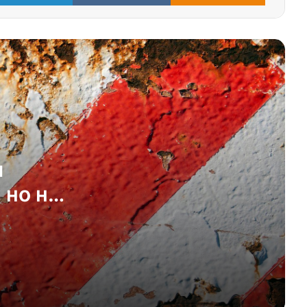
Миф о «спасительных мигрантах»:
только каждый десятый
иностранец нужен
Газ войне товарищ: ЕС продолжает
скупать российское топливо
и
Сверхбогатые бегут из Дубая в
Швейцарию
 но не
Швейцария голосует: как проходит
референдум 8 марта 2026
Дубай, или как успешно продать
ощущение(!) безопасности