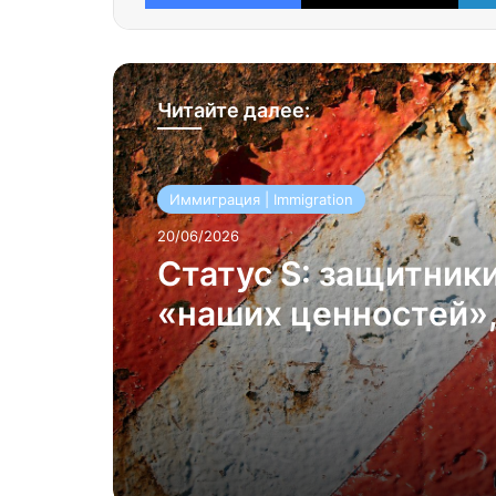
Читайте далее:
Иммиграция | Immigration
20/06/2026
Статус S: защитник
«наших ценностей»,
для Беата Янса