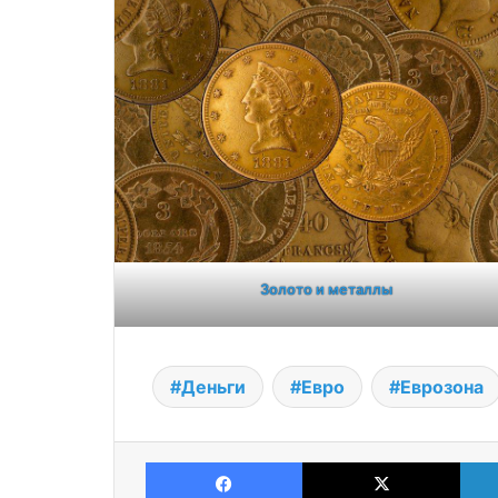
Золото и металлы
Деньги
Евро
Еврозона
Facebook
X