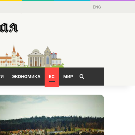
ENG
Поищем?
ГИ
ЭКОНОМИКА
ЕС
МИР