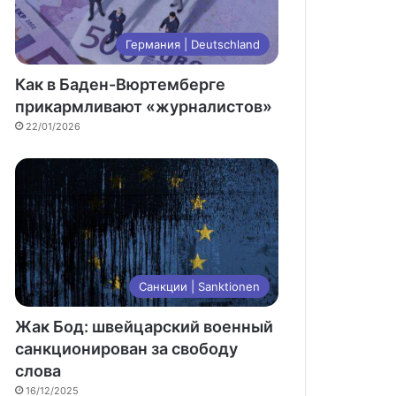
Германия | Deutschland
Как в Баден-Вюртемберге
прикармливают «журналистов»
22/01/2026
Санкции | Sanktionen
Жак Бод: швейцарский военный
санкционирован за свободу
слова
16/12/2025