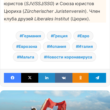
юристов (
SJV/SSJ/SSG
) и Союза юристов
Цюриха (
Zürcherischer Juristenverein
). Член
клуба друзей
Liberales Institut
(Цюрих).
Германия
Греция
Евро
Еврозона
Испания
Италия
Мальта
Новости коронавируса
Facebook
X
LinkedIn
VKontakte
Odnoklassniki
Te