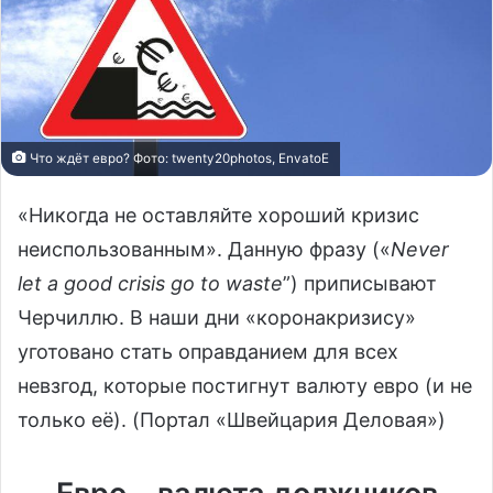
Что ждёт евро? Фото: twenty20photos, EnvatoE
«Никогда не оставляйте хороший кризис
неиспользованным». Данную фразу («
Never
let a good crisis go to waste
”) приписывают
Черчиллю. В наши дни «коронакризису»
уготовано стать оправданием для всех
невзгод, которые постигнут валюту евро (и не
только её). (Портал «Швейцария Деловая»)