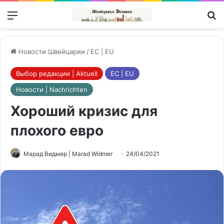
Меню
П
Новости Швейцарии
/
ЕС | EU
Выбор редакции | Aktuell
ЕС | EU
Новости | Nachrichten
Хороший кризис для
плохого евро
Марад Видмер | Marad Widmer
24/04/2021