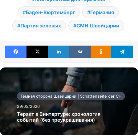
Баден-Вюртемберг
Германия
Партия зелёных
СМИ Швейцарии
Facebook
X
LinkedIn
VKontakte
Odnoklassniki
Te
Тёмная сторона Швейцарии | Schattenseite der CH
29/05/2026
Теракт в Винтертуре: хронология
событий (без преукрашивания)