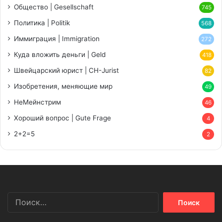
Общество | Gesellschaft
745
Политика | Politik
568
Иммиграция | Immigration
272
Куда вложить деньги | Geld
418
Швейцарский юрист | CH-Jurist
82
Изобретения, меняющие мир
49
НеМейнстрим
46
Хороший вопрос | Gute Frage
4
2+2=5
2
Найти: