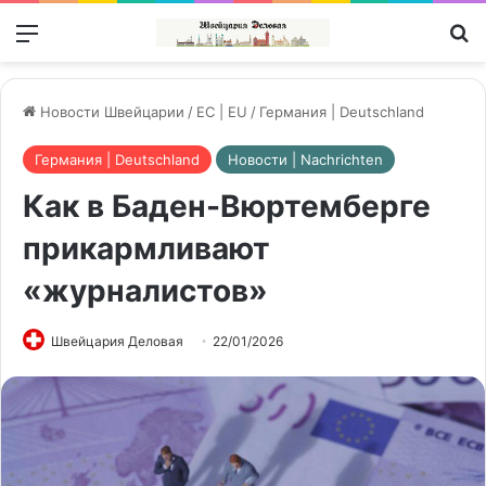
Меню
П
Новости Швейцарии
/
ЕС | EU
/
Германия | Deutschland
Германия | Deutschland
Новости | Nachrichten
Как в Баден-Вюртемберге
прикармливают
«журналистов»
Швейцария Деловая
22/01/2026