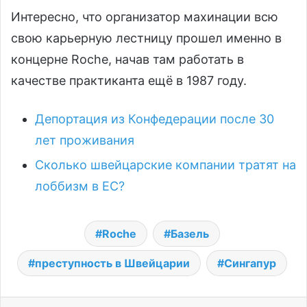
Интересно, что организатор махинации всю
свою карьерную лестницу прошел именно в
концерне Roche, начав там работать в
качестве практиканта ещё в 1987 году.
Депортация из Конфедерации после 30
лет проживания
Сколько швейцарские компании тратят на
лоббизм в ЕС?
Roche
Базель
преступность в Швейцарии
Сингапур
Facebook
X
LinkedIn
VKontakte
Odnoklassniki
Te