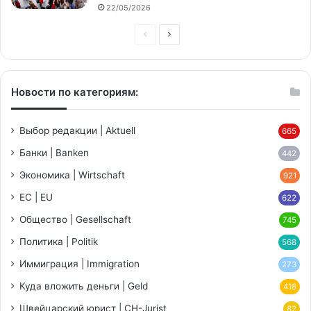
22/05/2026
Предыдущая
Следующая
страница
страница
Новости по категориям:
Выбор редакции | Aktuell
665
Банки | Banken
442
Экономика | Wirtschaft
921
ЕС | EU
622
Общество | Gesellschaft
745
Политика | Politik
568
Иммиграция | Immigration
273
Куда вложить деньги | Geld
418
Швейцарский юрист | CH-Jurist
82