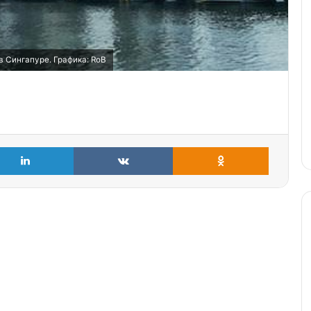
 Сингапуре. Графика: RoB
LinkedIn
VKontakte
Odnoklass