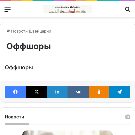
Меню
П
Новости Швейцарии
Оффшоры
Оффшоры
Facebook
X
LinkedIn
VKontakte
Odnoklassniki
Te
Новости