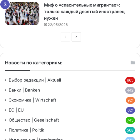
Миф о «спасительных мигрантах»:
только каждый десятый иностранец
нужен
22/05/2026
Предыдущая
Следующая
страница
страница
Новости по категориям:
Выбор редакции | Aktuell
665
Банки | Banken
442
Экономика | Wirtschaft
921
ЕС | EU
621
Общество | Gesellschaft
745
Политика | Politik
568