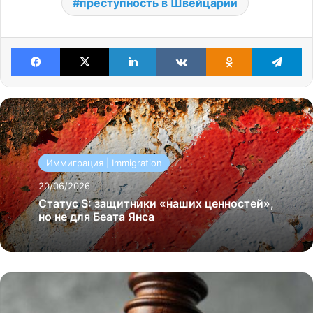
преступность в Швейцарии
Facebook
X
LinkedIn
VKontakte
Odnoklassniki
Te
Иммиграция | Immigration
20/06/2026
Статус S: защитники «наших ценностей»,
но не для Беата Янса