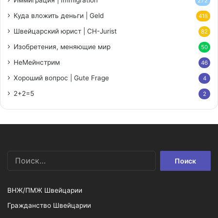
Иммиграция | Immigration
272
Куда вложить деньги | Geld
418
Швейцарский юрист | CH-Jurist
82
Изобретения, меняющие мир
50
НеМейнстрим
46
Хороший вопрос | Gute Frage
4
2+2=5
2
Найти:
ВНЖ/ПМЖ Швейцарии
Гражданство Швейцарии