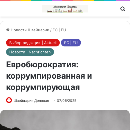
Меню
П
Новости Швейцарии
/
ЕС | EU
Выбор редакции | Aktuell
ЕС | EU
Новости | Nachrichten
Евробюрократия:
коррумпированная и
коррумпирующая
Швейцария Деловая
07/06/2025