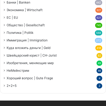
Банки | Banken
442
Экономика | Wirtschaft
921
ЕС | EU
621
Общество | Gesellschaft
745
Политика | Politik
568
Иммиграция | Immigration
272
Куда вложить деньги | Geld
418
Швейцарский юрист | CH-Jurist
82
Изобретения, меняющие мир
49
НеМейнстрим
46
Хороший вопрос | Gute Frage
4
2+2=5
2