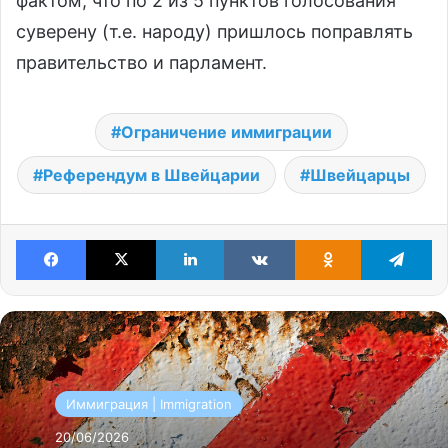
фактом, что по 2 из 5 пунктов голосования
суверену (т.е. народу) пришлось поправлять
правительство и парламент.
Ограничение иммиграции
Референдум в Швейцарии
Швейцарцы
Facebook
X
LinkedIn
VKontakte
Odnoklassniki
Te
Иммиграция | Immigration
20/06/2026