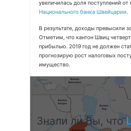
увеличилась доля поступлений от 
Национального банка Швейцарии
.
В результате, доходы превысили з
Отметим, что кантон Швиц четверт
прибылью. 2019 год не должен ста
прогнозирую рост налоговых посту
имущество.
Знали ли Вы, что