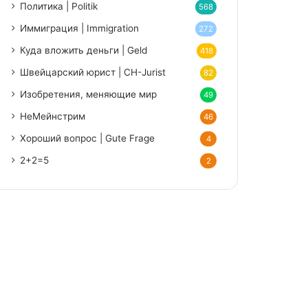
Политика | Politik
568
Иммиграция | Immigration
272
Куда вложить деньги | Geld
418
Швейцарский юрист | CH-Jurist
82
Изобретения, меняющие мир
49
НеМейнстрим
46
Хороший вопрос | Gute Frage
4
2+2=5
2