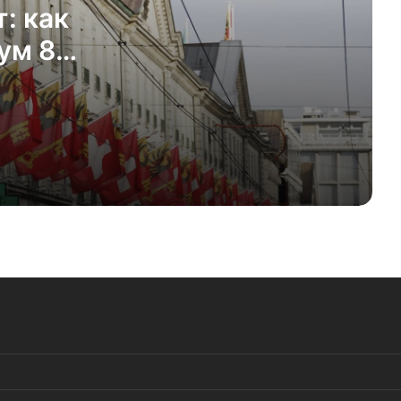
Инициатива по налогу на
: как
наследство: зависть, ведущая к
ум 8
обнищанию
Цены на собственное жильё в
Цюрихе продолжают расти
Швейцария готовится к
голосованию по налогу на
фиктивную аренду
Фармацевтический гигант BeOne
Medicines переносит штаб-квартиру
в Базель