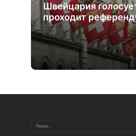
Швейцария голосует
проходит референд
марта 2026