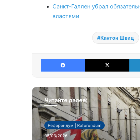
Санкт-Галлен убрал обязатель
властями
Кантон Швиц
Facebook
X
Читайте далее:
Референдум | Referendum
08/03/2026