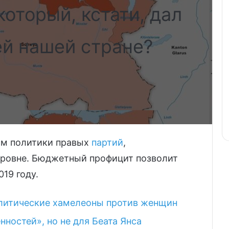
который, кстати, дал
ей нашей стране?
ом политики правых
партий
,
уровне. Бюджетный профицит позволит
019 году.
олитические хамелеоны против женщин
нностей», но не для Беата Янса