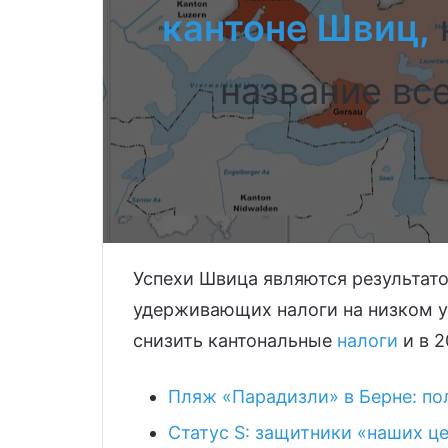
кантоне Швиц,
название вс
Успехи Швица являются результат
удерживающих налоги на низком 
снизить кантональные
налоги
и в 2
Пляж «Парадизли» в Берне: п
Статус S: защитники «наших це