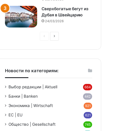
Сверхбогатые бегут из
Дубая в Швейцарию
24/03/2026
Предыдущая
Следующая
страница
страница
Новости по категориям:
Выбор редакции | Aktuell
664
Банки | Banken
442
Экономика | Wirtschaft
921
ЕС | EU
621
Общество | Gesellschaft
745