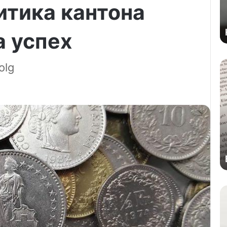
итика кантона
 успех
olg