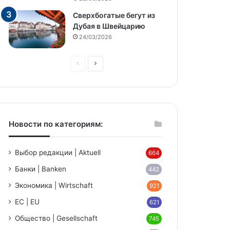
Сверхбогатые бегут из
Дубая в Швейцарию
24/03/2026
Предыдущая
Следующая
страница
страница
Новости по категориям:
Выбор редакции | Aktuell
664
Банки | Banken
442
Экономика | Wirtschaft
921
ЕС | EU
621
Общество | Gesellschaft
745