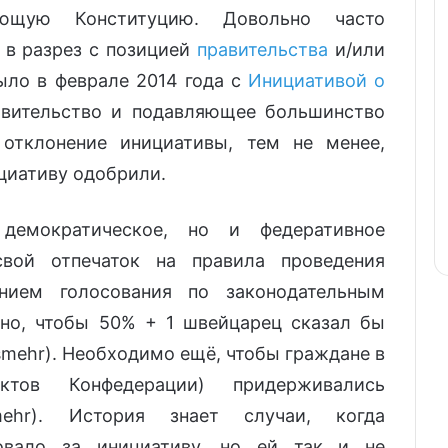
ющую Конституцию. Довольно часто
 в разрез с позицией
правительства
и/или
было в феврале 2014 года с
Инициативой о
авительство и подавляющее большинство
 отклонение инициативы, тем не менее,
циативу одобрили.
емократическое, но и федеративное
свой отпечаток на правила проведения
ением голосования по законодательным
но, чтобы 50% + 1 швейцарец сказал бы
smehr). Необходимо ещё, чтобы граждане в
тов Конфедерации) придерживались
mehr). История знает случаи, когда
овало за инициативу, но ей так и не