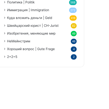
Политика | Politik
568
Иммиграция | Immigration
272
Куда вложить деньги | Geld
418
Швейцарский юрист | CH-Jurist
82
Изобретения, меняющие мир
49
НеМейнстрим
46
Хороший вопрос | Gute Frage
4
2+2=5
2