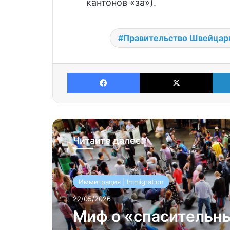
кантонов «за»).
Правительство Швейцар
Facebook
X
Читайте далее:
Иммиграция | Immigration
22/05/2026
Миф о «спасительн