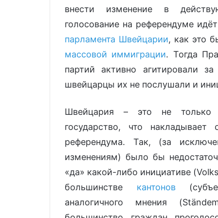
внести изменение в действу
голосование на референдуме идёт
парламента Швейцарии
, как это 
массовой иммиграции
. Тогда Пр
партий активно агитировали за
швейцарцы их не послушали и ини
Швейцария – это не только д
государство, что накладывает 
референдума. Так, (за исключ
изменениям) было бы недостаточ
«да» какой-либо инициативе (Volk
большинстве
кантонов
(субъек
аналогичного мнения (Stände
большинство граждан проголос