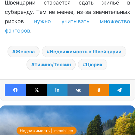
Швейцарии старается сдать жильё в
субаренду. Тем не менее, из-за значительных
рисков
нужно учитывать множество
факторов
.
Женева
Недвижимость в Швейцарии
Тичино/Тессин
Цюрих
Facebook
X
LinkedIn
VKontakte
Odnoklassniki
Te
Недвижимость | Immobilien