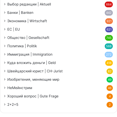
Выбор редакции | Aktuell
664
Банки | Banken
442
Экономика | Wirtschaft
921
ЕС | EU
621
Общество | Gesellschaft
745
Политика | Politik
568
Иммиграция | Immigration
272
Куда вложить деньги | Geld
418
Швейцарский юрист | CH-Jurist
82
Изобретения, меняющие мир
49
НеМейнстрим
46
Хороший вопрос | Gute Frage
4
2+2=5
2