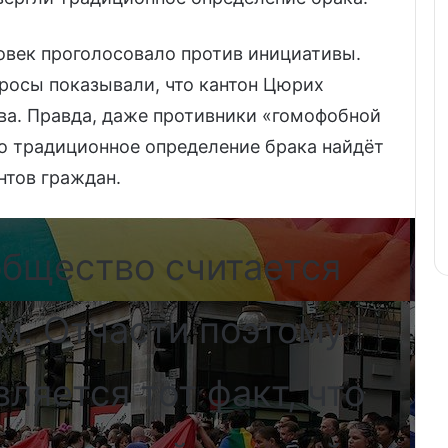
ловек проголосовало против инициативы.
просы показывали, что кантон Цюрих
ва. Правда, даже противники «гомофобной
то традиционное определение брака найдёт
нтов граждан.
бщество считается
м. Отчасти поэтому
ляется тот факт, что