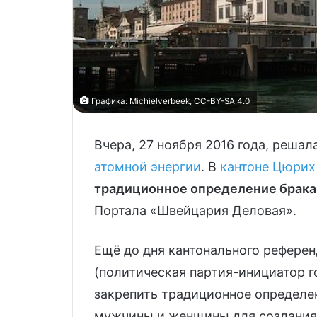
Графика: Michielverbeek, CC-BY-SA 4.0
Вчера, 27 ноября 2016 года, решал
атомной энергии
. В
кантоне Цюрих
традиционное определение брака
Портала «Швейцария Деловая».
Ещё до дня кантонального рефере
(политическая партия-инициатор г
закрепить традиционное определен
мужчины и женщины для создания