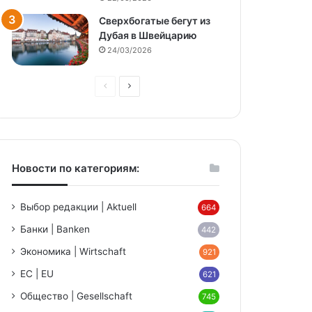
Сверхбогатые бегут из
Дубая в Швейцарию
24/03/2026
Предыдущая
Следующая
страница
страница
Новости по категориям:
Выбор редакции | Aktuell
664
Банки | Banken
442
Экономика | Wirtschaft
921
ЕС | EU
621
Общество | Gesellschaft
745