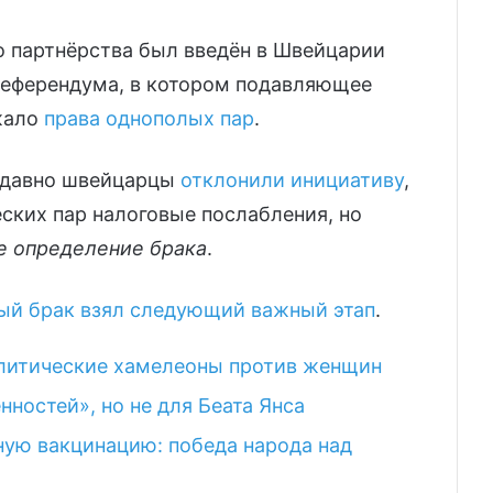
о партнёрства был введён в Швейцарии
 референдума, в котором подавляющее
жало
права однополых пар
.
недавно швейцарцы
отклонили инициативу
,
еских пар налоговые послабления, но
е определение брака
.
ый брак взял следующий важный этап
.
олитические хамелеоны против женщин
нностей», но не для Беата Янса
ную вакцинацию: победа народа над