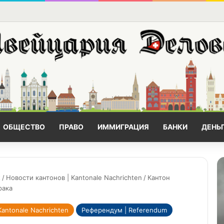
ОБЩЕСТВО
ПРАВО
ИММИГРАЦИЯ
БАНКИ
ДЕНЬ
t
/
Новости кантонов | Kantonale Nachrichten
/
Кантон
рака
Kantonale Nachrichten
Референдум | Referendum