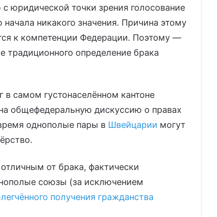
о с юридической точки зрения голосование
о начала никакого значения. Причина этому
тся к компетенции Федерации. Поэтому —
е традиционного определение брака
г в самом густонаселённом кантоне
на общефедеральную дискуссию о правах
 время однополые пары в
Швейцарии
могут
ёрство.
я отличным от брака, фактически
азнополые союзы (за исключением
легчённого получения гражданства