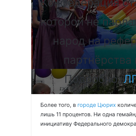
Конфедерация ста
которой не парла
народ на рефе
партнёрства 
Подробно:
Л
Более того, в
городе Цюрих
количе
лишь 11 процентов. Ни одна гемай
инициативу Федерального демокра