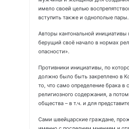
имело своей целью воспрепятство
вступить также и однополые пары.
Авторы кантональной инициативы п
берущий своё начало в нормах рел
опасности».
Противники инициативы, по котор
должно было быть закреплено в К
то, что само определение брака в
религиозного содержания, а пото
общества – в т.ч. и для представит
Сами швейцарские граждане, прож
именно с последним мнением и от