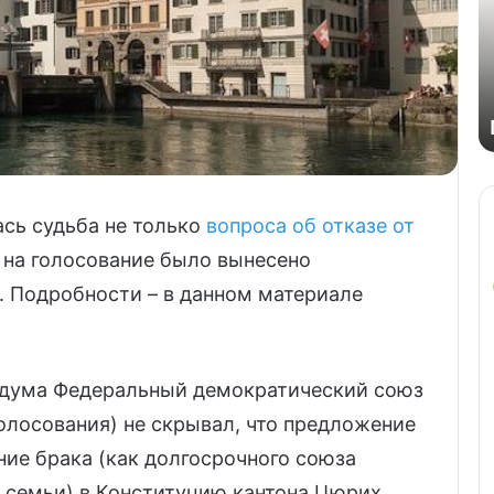
ась судьба не только
вопроса об отказе от
на голосование было вынесено
. Подробности – в данном материале
ндума Федеральный демократический союз
олосования) не скрывал, что предложение
ие брака (как долгосрочного союза
 семьи) в Конституцию кантона Цюрих