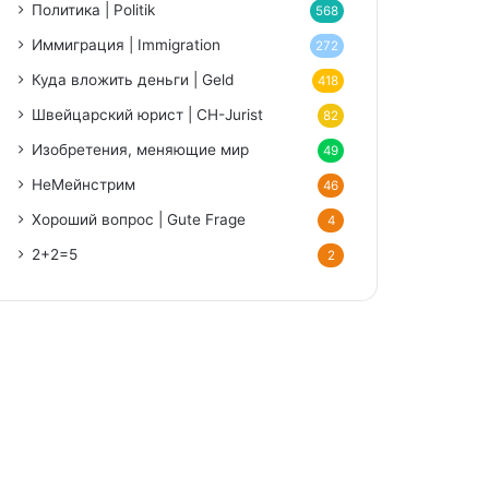
Политика | Politik
568
Иммиграция | Immigration
272
Куда вложить деньги | Geld
418
Швейцарский юрист | CH-Jurist
82
Изобретения, меняющие мир
49
НеМейнстрим
46
Хороший вопрос | Gute Frage
4
2+2=5
2