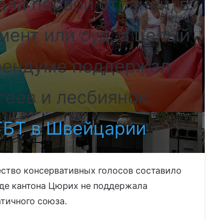
ла первой страной, в
мент или суд, а целый
рендуме поддержал
геев и лесбиянок.
ГБТ в Швейцарии
.
ство консервативных голосов составило
нде кантона Цюрих не поддержала
тичного союза.