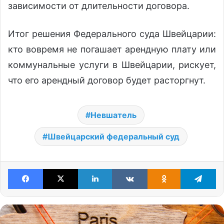
зависимости от длительности договора.
Итог решения Федерального суда Швейцарии:
кто вовремя не погашает арендную плату или
коммунальные услуги в Швейцарии, рискует,
что его арендный договор будет расторгнут.
Невшатель
Швейцарский федеральный суд
Facebook
X
LinkedIn
VKontakte
Odnoklassniki
Te