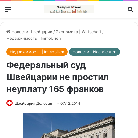
Меню
П
Новости Швейцарии
/
Экономика | Wirtschaft
/
Недвижимость | Immobilien
Недвижимость | Immobilien
Новости | Nachrichten
Федеральный суд
Швейцарии не простил
неуплату 165 франков
Швейцария Деловая
07/12/2014