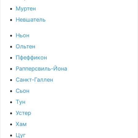
Муртен
Невшатель
Ньон
Ольтен
Пфеффикон
Рапперсвиль-Йона
Санкт-Галлен
Сьон
Тун
Устер
Хам
Цуг