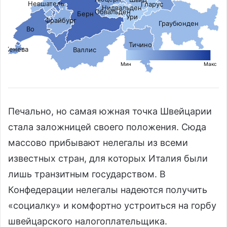
Невшатель
Гларус
Нидвальден
Обвальден
Берн
Ури
Фрайбург
Граубюнден
Во
Тичино
Женева
Валлис
L
Мин
Макс
Печально, но самая южная точка Швейцарии
стала заложницей своего положения. Сюда
массово прибывают нелегалы из всеми
известных стран, для которых Италия были
лишь транзитным государством. В
Конфедерации нелегалы надеются получить
«социалку» и комфортно устроиться на горбу
швейцарского налогоплательщика.