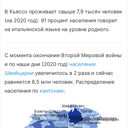
В Кьяссо проживает свыше 7,9 тысяч человек
(на 2020 год). 91 процент населения говорит
на итальянской языке на уровне родного.
С момента окончания Второй Мировой войны
и по наши дни (2020 год)
население
Швейцарии
увеличилось в 2 раза и сейчас
равняется 8,5 млн человек. Распределение
населения по
кантонам
:
Шаффхаузен
Тургау
Базель-Штадт
Базель-Ландшафт
Цюрих
Аргау
Аппенцелль-Ауссерроден
Юра
Аппенцелль-Иннерроден
Золотурн
Санкт-Галлен
Цуг
Люцерн
Швиц