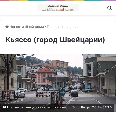
Меню
П
Новости Швейцарии
/
Города Швейцарии
Кьяссо (город Швейцарии)
Итальяно-швейцарская граница в Кьяссо. Фото: Berger, CC BY-SA 3.0