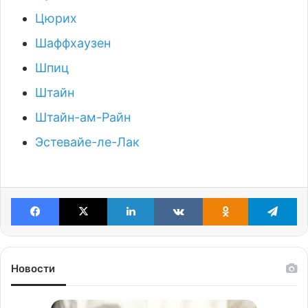
Цюрих
Шаффхаузен
Шпиц
Штайн
Штайн-ам-Райн
Эстевайе-ле-Лак
Facebook
X
LinkedIn
VKontakte
Odnoklassniki
Te
Новости