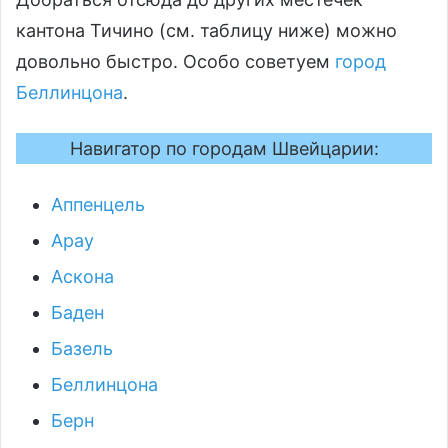
кантона Тичино (см. таблицу ниже) можно
довольно быстро. Особо советуем
город
Беллинцона
.
Навигатор по городам Швейцарии:
Аппенцель
Арау
Аскона
Баден
Базель
Беллинцона
Берн