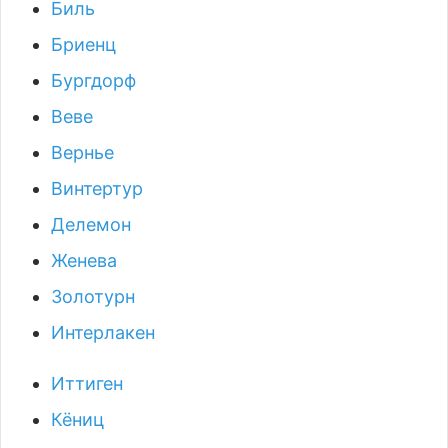
Биль
Бриенц
Бургдорф
Веве
Вернье
Винтертур
Делемон
Женева
Золотурн
Интерлакен
Иттиген
Кёниц