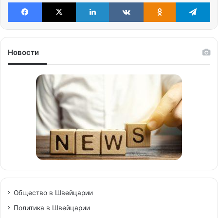
Facebook
X
LinkedIn
VKontakte
Odnoklassniki
Te
Новости
Общество в Швейцарии
Политика в Швейцарии