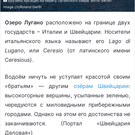
Брузино Арсицио на берегу Луганского озера. Фото: swiss-
imаgе.ch/Roland Gerth
Озеро Лугано
расположено на границе двух
государств – Италии и Швейцарии. Носители
итальянского языка называют его
Lago di
Lugano
, или
Ceresio
(от латинского имени
Ceresious).
Водоём ничуть не уступает красотой своим
«братьям» — другим
озёрам Швейцарии
:
высокогорные вершины, усыпанные зеленью,
чередуются с миловидными прибережными
городами. Однако на этом его достоинства не
заканчиваются. (Портал «Швейцария
Деловая»)