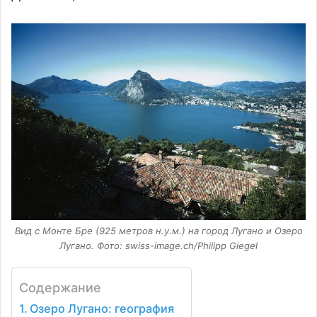
Вид с Монте Бре (925 метров н.у.м.) на город Лугано и Озеро
Лугано. Фото: swiss-imаgе.ch/Philipp Giegel
Содержание
Озеро Лугано: география