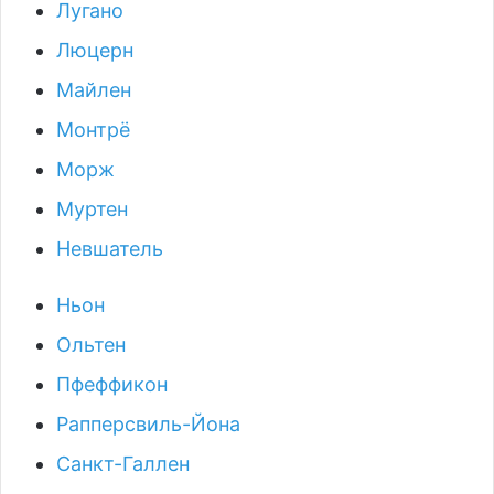
Лугано
Люцерн
Майлен
Монтрё
Морж
Муртен
Невшатель
Ньон
Ольтен
Пфеффикон
Рапперсвиль-Йона
Санкт-Галлен