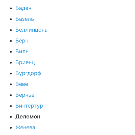
Баден
Базель
Беллинцона
Берн
Биль
Бриенц
Бургдорф
Веве
Вернье
Винтертур
Делемон
Женева