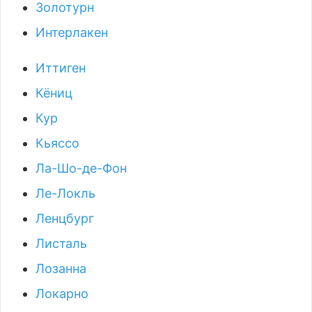
Золотурн
Интерлакен
Иттиген
Кёниц
Кур
Кьяссо
Ла-Шо-де-Фон
Ле-Локль
Ленцбург
Листаль
Лозанна
Локарно