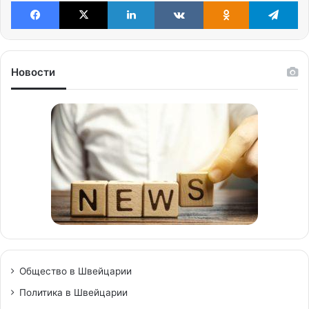
Facebook
X
LinkedIn
VKontakte
Odnoklassniki
Te
Новости
Общество в Швейцарии
Политика в Швейцарии