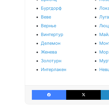
Бургдорф
Лок
Веве
Луг
Вернье
Люц
Винтертур
Май
Делемон
Мон
Женева
Мор
Золотурн
Мур
Интерлакен
Нев
Facebook
X