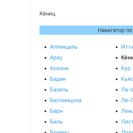
Кёниц
Навигатор п
Аппенцель
Итт
Арау
Кён
Аскона
Кур
Баден
Кья
Базель
Ла-
Беллинцона
Ле-
Берн
Лен
Биль
Лис
Бриенц
Лоз