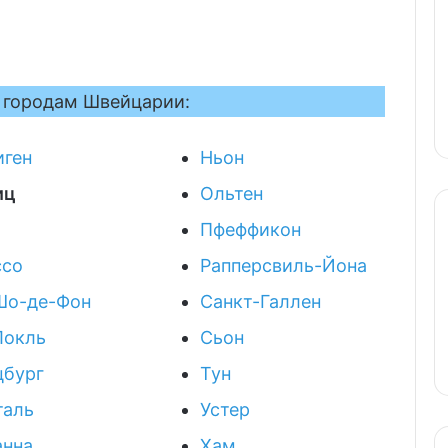
о городам Швейцарии:
иген
Ньон
иц
Ольтен
Пфеффикон
ссо
Рапперсвиль-Йона
Шо-де-Фон
Санкт-Галлен
Локль
Сьон
цбург
Тун
таль
Устер
анна
Хам