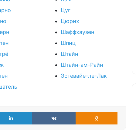
арно
Цуг
ано
Цюрих
ерн
Шаффхаузен
лен
Шпиц
трё
Штайн
ж
Штайн-ам-Райн
тен
Эстевайе-ле-Лак
шатель
LinkedIn
VKontakte
Odnoklass