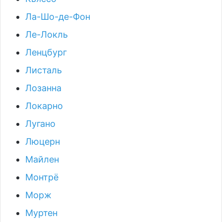
Ла-Шо-де-Фон
Ле-Локль
Ленцбург
Листаль
Лозанна
Локарно
Лугано
Люцерн
Майлен
Монтрё
Морж
Муртен