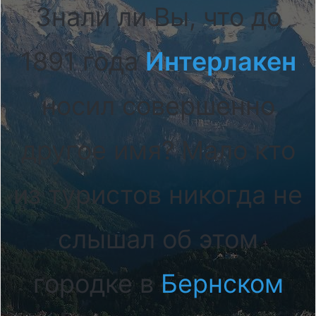
Знали ли Вы, что до
1891 года
Интерлакен
носил совершенно
другое имя? Мало кто
из туристов никогда не
слышал об этом
городке в
Бернском