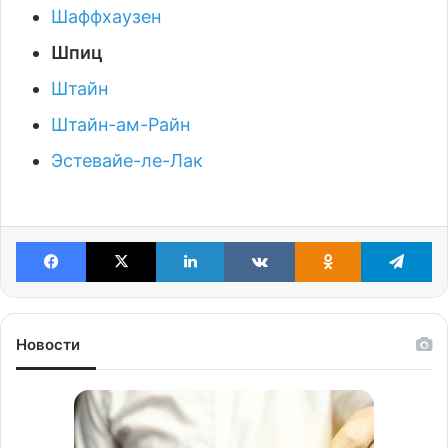
Шаффхаузен
Шпиц
Штайн
Штайн-ам-Райн
Эстевайе-ле-Лак
Facebook
X
LinkedIn
VKontakte
Odnoklassniki
Te
Новости