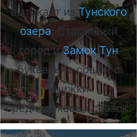
вытекает из
Тунского
озера
. Старинный
город и
Замок Тун
буквально сошли с
книжки
средневековых сказок.