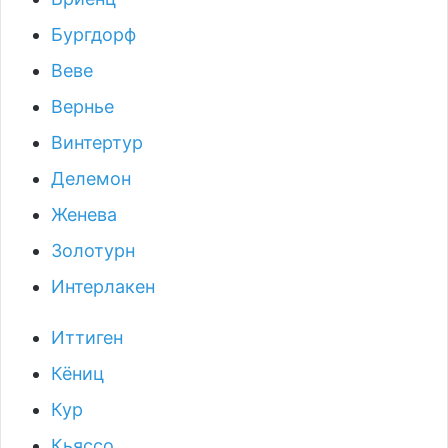
Бургдорф
Веве
Вернье
Винтертур
Делемон
Женева
Золотурн
Интерлакен
Иттиген
Кёниц
Кур
Кьяссо