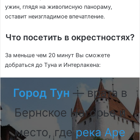
ужин, глядя на живописную панораму,
оставит неизгладимое впечатление.
Что посетить в окрестностях?
За меньше чем 20 минут Вы сможете
добраться до Туна и Интерлакена:
Город Тун
— врата в
Бернское Нагорье и
место, где
река Аре