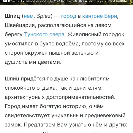
Вид на Тунское озеро и Замок Шпиц. Фото: swiss-imаge.сh/Ivo Scholz
Шпиц
(
нем.
Spiez
) —
город
в
кантоне Берн
,
Швейцария, располагающийся на левом
берегу
Тунского озера
. Живописный городок
умостился в бухте водоёма, поэтому со всех
сторон окружен пышной зеленью и
душистыми цветами.
Шпиц придётся по душе как любителям
спокойного отдыха, так и ценителям
архитектурных достопримечательностей.
Город имеет богатую историю, о чём
свидетельствует уникальный средневековый
замок. Предлагаем Вам узнать о нём и других