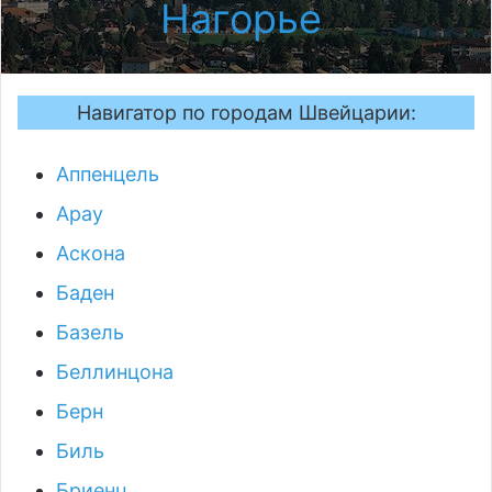
Нагорье
.
Навигатор по городам Швейцарии:
Аппенцель
Арау
Аскона
Баден
Базель
Беллинцона
Берн
Биль
Бриенц