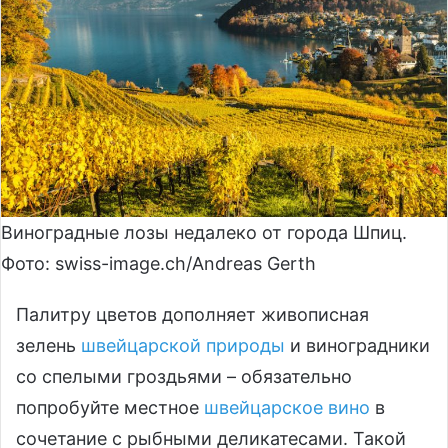
Виноградные лозы недалеко от города Шпиц.
Фото: swiss-imаge.сh/Andreas Gerth
Палитру цветов дополняет живописная
зелень
швейцарской природы
и виноградники
со спелыми гроздьями – обязательно
попробуйте местное
швейцарское вино
в
сочетание с рыбными деликатесами. Такой