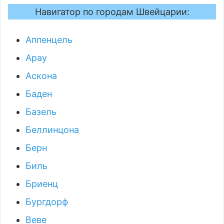
Навигатор по городам Швейцарии:
Аппенцель
Арау
Аскона
Баден
Базель
Беллинцона
Берн
Биль
Бриенц
Бургдорф
Веве