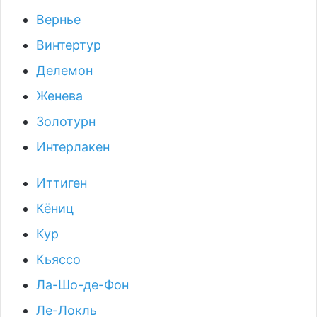
Вернье
Винтертур
Делемон
Женева
Золотурн
Интерлакен
Иттиген
Кёниц
Кур
Кьяссо
Ла-Шо-де-Фон
Ле-Локль