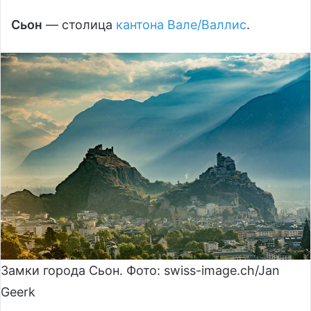
Сьон
— столица
кантона Вале/Валлис
.
Замки города Сьон. Фото: swiss-imаge.сh/Jan
Geerk