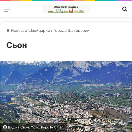
Меню
П
Новости Швейцарии
/
Города Швейцарии
Сьон
Вид на Сьон. Фото: Popo le Chien