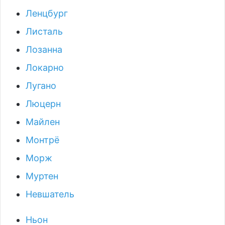
Ленцбург
Листаль
Лозанна
Локарно
Лугано
Люцерн
Майлен
Монтрё
Морж
Муртен
Невшатель
Ньон