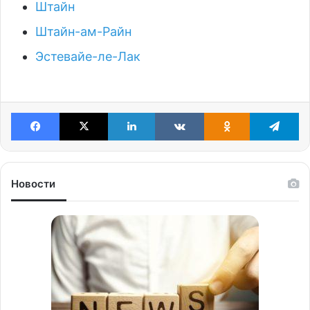
Штайн
Штайн-ам-Райн
Эстевайе-ле-Лак
Facebook
X
LinkedIn
VKontakte
Odnoklassniki
Te
Новости