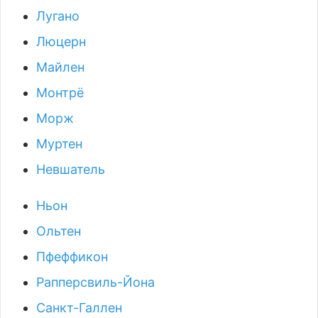
Лугано
Люцерн
Майлен
Монтрё
Морж
Муртен
Невшатель
Ньон
Ольтен
Пфеффикон
Рапперсвиль-Йона
Санкт-Галлен