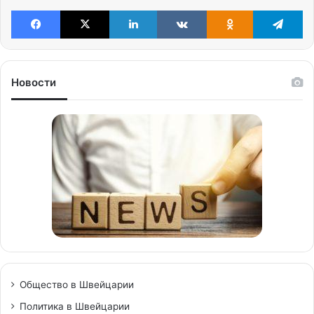
Facebook
X
LinkedIn
VKontakte
Odnoklassniki
Te
Новости
Общество в Швейцарии
Политика в Швейцарии