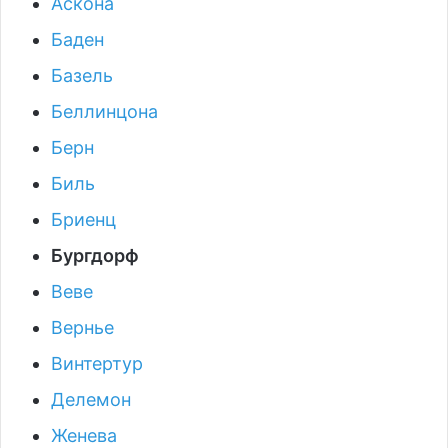
Аскона
Баден
Базель
Беллинцона
Берн
Биль
Бриенц
Бургдорф
Веве
Вернье
Винтертур
Делемон
Женева