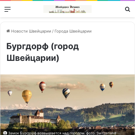
Меню
П
Новости Швейцарии
/
Города Швейцарии
Бургдорф (город
Швейцарии)
Замок Бургдорф возвышается над городом. фото: Switzerland