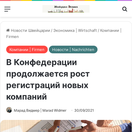
Меню
П
Новости Швейцарии
/
Экономика | Wirtschaft
/
Компании |
Firmen
Компании | Firmen
Новости | Nachrichten
В Конфедерации
продолжается рост
регистраций новых
компаний
Марад Видмер | Marad Widmer
30/09/2021