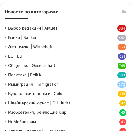
Новости по категориям:
Выбор редакции | Aktuell
664
Банки | Banken
442
Экономика | Wirtschaft
921
ЕС | EU
621
Общество | Gesellschaft
745
Политика | Politik
568
Иммиграция | Immigration
272
Куда вложить деньги | Geld
418
Швейцарский юрист | CH-Jurist
82
Изобретения, меняющие мир
49
НеМейнстрим
46