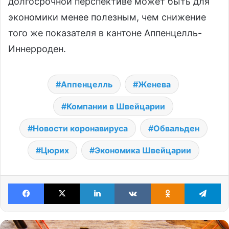
долгосрочной перспективе может быть для
экономики менее полезным, чем снижение
того же показателя в кантоне Аппенцелль-
Иннерроден.
Аппенцелль
Женева
Компании в Швейцарии
Новости коронавируса
Обвальден
Цюрих
Экономика Швейцарии
Facebook
X
LinkedIn
VKontakte
Odnoklassniki
Te