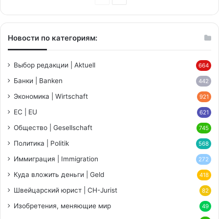
страница
страница
Новости по категориям:
Выбор редакции | Aktuell
664
Банки | Banken
442
Экономика | Wirtschaft
921
ЕС | EU
621
Общество | Gesellschaft
745
Политика | Politik
568
Иммиграция | Immigration
272
Куда вложить деньги | Geld
418
Швейцарский юрист | CH-Jurist
82
Изобретения, меняющие мир
49