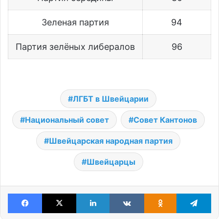
Зеленая партия
94
Партия зелёных либералов
96
ЛГБТ в Швейцарии
Национальный совет
Совет Кантонов
Швейцарская народная партия
Швейцарцы
Facebook
X
LinkedIn
VKontakte
Odnoklassniki
Te