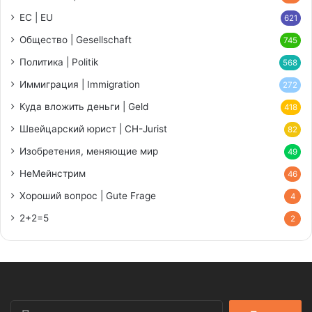
ЕС | EU
621
Общество | Gesellschaft
745
Политика | Politik
568
Иммиграция | Immigration
272
Куда вложить деньги | Geld
418
Швейцарский юрист | CH-Jurist
82
Изобретения, меняющие мир
49
НеМейнстрим
46
Хороший вопрос | Gute Frage
4
2+2=5
2
Найти: