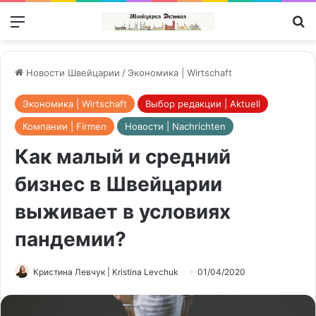
Меню
П
Новости Швейцарии
/
Экономика | Wirtschaft
Экономика | Wirtschaft
Выбор редакции | Aktuell
Компании | Firmen
Новости | Nachrichten
Как малый и средний
бизнес в Швейцарии
выживает в условиях
пандемии?
Кристина Левчук | Kristina Levchuk
01/04/2020