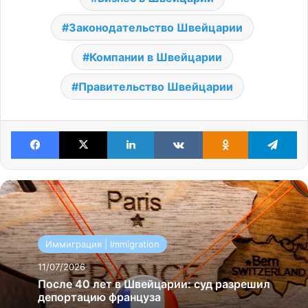
Законодательство Швейцарии
Компании в Швейцарии
Правительство Швейцарии
Facebook
X
LinkedIn
VKontakte
Odnoklassniki
Te
Иммиграция | Immigration
11/07/2026
После 40 лет в Швейцарии: суд разрешил
депортацию француза