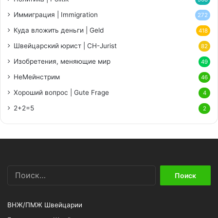
Иммиграция | Immigration
272
Куда вложить деньги | Geld
418
Швейцарский юрист | CH-Jurist
82
Изобретения, меняющие мир
49
НеМейнстрим
46
Хороший вопрос | Gute Frage
4
2+2=5
2
Найти:
ВНЖ/ПМЖ Швейцарии