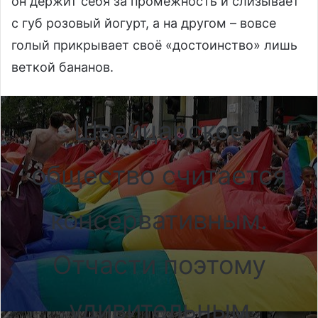
он держит себя за промежность и слизывает
с губ розовый йогурт, а на другом – вовсе
голый прикрывает своё «достоинство» лишь
веткой бананов.
Швейцарское
общество считается
консервативным.
Отчасти поэтому
удивительным