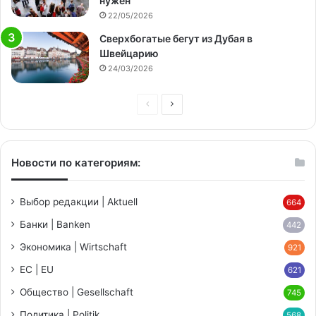
нужен
22/05/2026
Сверхбогатые бегут из Дубая в
Швейцарию
24/03/2026
Предыдущая
Следующая
страница
страница
Новости по категориям:
Выбор редакции | Aktuell
664
Банки | Banken
442
Экономика | Wirtschaft
921
ЕС | EU
621
Общество | Gesellschaft
745
Политика | Politik
568