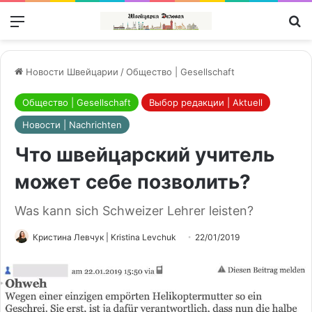
Меню
П
Новости Швейцарии
/
Общество | Gesellschaft
Общество | Gesellschaft
Выбор редакции | Aktuell
Новости | Nachrichten
Что швейцарский учитель
может себе позволить?
Was kann sich Schweizer Lehrer leisten?
Кристина Левчук | Kristina Levchuk
22/01/2019