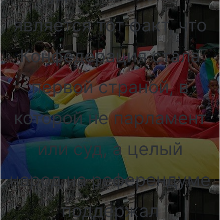
является тот факт, что
Конфедерация стала
первой страной, в
которой не парламент
или суд, а целый
народ на референдуме
поддержал