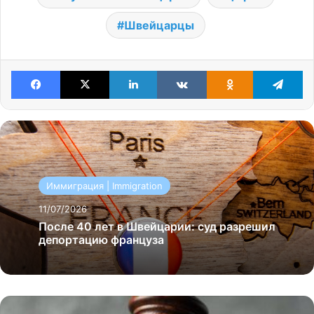
Швейцарцы
Facebook
X
LinkedIn
VKontakte
Odnoklassniki
Te
Иммиграция | Immigration
11/07/2026
После 40 лет в Швейцарии: суд разрешил
депортацию француза