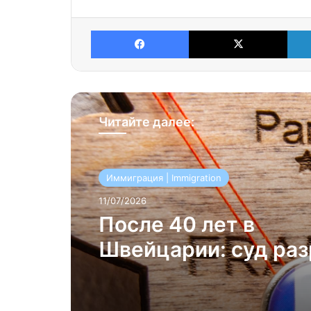
Facebook
X
Читайте далее:
Иммиграция | Immigration
11/07/2026
После 40 лет в
Швейцарии: суд ра
депортацию францу