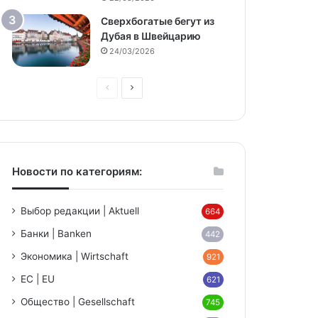
Сверхбогатые бегут из
Дубая в Швейцарию
24/03/2026
Предыдущая
Следующая
страница
страница
Новости по категориям:
Выбор редакции | Aktuell
664
Банки | Banken
442
Экономика | Wirtschaft
921
ЕС | EU
621
Общество | Gesellschaft
745