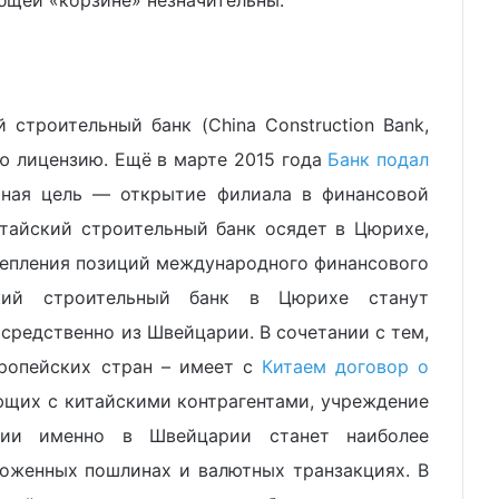
бщей «корзине» незначительны.
 строительный банк (China Construction Bank,
ю лицензию. Ещё в марте 2015 года
Банк подал
чная цель — открытие филиала в финансовой
итайский строительный банк осядет в Цюрихе,
репления позиций международного финансового
кий строительный банк в Цюрихе станут
редственно из Швейцарии. В сочетании с тем,
вропейских стран – имеет с
Китаем договор о
ующих с китайскими контрагентами, учреждение
нии именно в Швейцарии станет наиболее
оженных пошлинах и валютных транзакциях. В