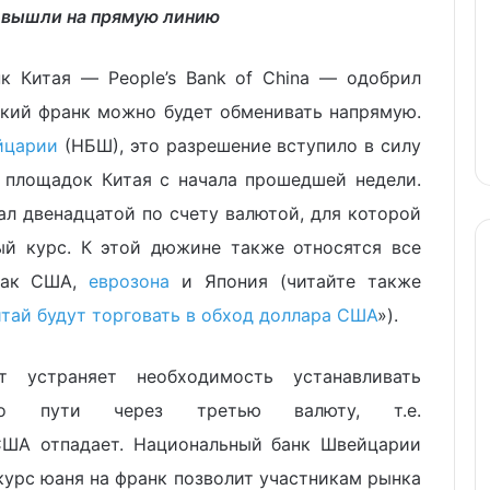
 вышли на прямую линию
к Китая — People’s Bank of China — одобрил
кий франк можно будет обменивать напрямую.
йцарии
(НБШ), это разрешение вступило в силу
 площадок Китая с начала прошедшей недели.
л двенадцатой по счету валютой, для которой
ый курс. К этой дюжине также относятся все
 как США,
еврозона
и Япония (читайте также
итай будут торговать в обход доллара США
»).
 устраняет необходимость устанавливать
о пути через третью валюту, т.е.
США отпадает. Национальный банк Швейцарии
курс юаня на франк позволит участникам рынка