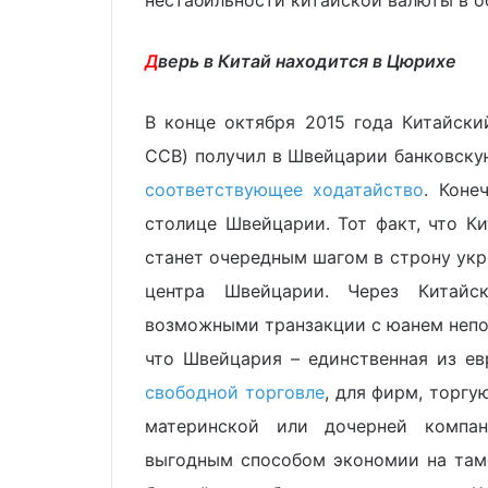
нестабильности китайской валюты в о
Д
верь в Китай находится в Цюрихе
В конце октября 2015 года Китайский
CCB) получил в Швейцарии банковску
соответствующее ходатайство
. Коне
столице Швейцарии. Тот факт, что К
станет очередным шагом в строну ук
центра Швейцарии. Через Китайс
возможными транзакции с юанем непос
что Швейцария – единственная из е
свободной торговле
, для фирм, торг
материнской или дочерней компа
выгодным способом экономии на там