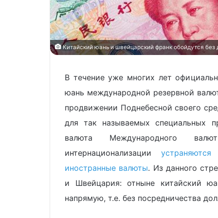
Китайский юань и швейцарский франк обойдутся без д
В течение уже многих лет официальн
юань международной резервной валют
продвижении Поднебесной своего сред
для так называемых специальных пр
валюта Международного валю
интернационализации
устраняютс
иностранные валюты
. Из данного стр
и Швейцария: отныне китайский ю
напрямую, т.е. без посредничества до