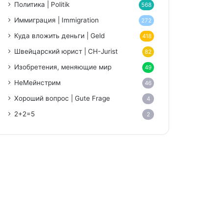
Политика | Politik
568
Иммиграция | Immigration
272
Куда вложить деньги | Geld
418
Швейцарский юрист | CH-Jurist
82
Изобретения, меняющие мир
49
НеМейнстрим
46
Хороший вопрос | Gute Frage
4
2+2=5
2