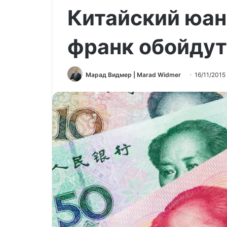
Китайский юан
франк обойдут
Марад Видмер | Marad Widmer
16/11/2015