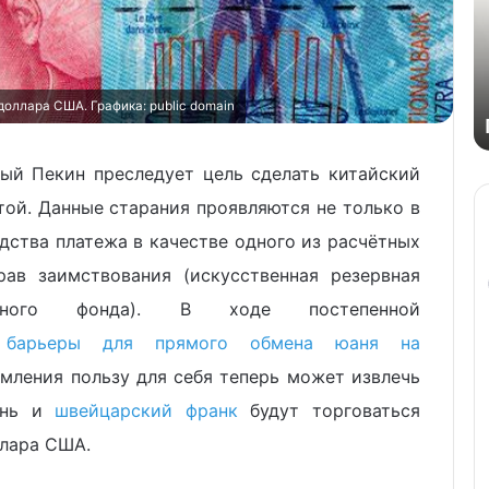
оллара США. Графика: public domain
ый Пекин преследует цель сделать китайский
ой. Данные старания проявляются не только в
ства платежа в качестве одного из расчётных
ав заимствования (искусственная резервная
тного фонда). В ходе постепенной
я барьеры для прямого обмена юаня на
емления пользу для себя теперь может извлечь
ань и
швейцарский франк
будут торговаться
ллара США.