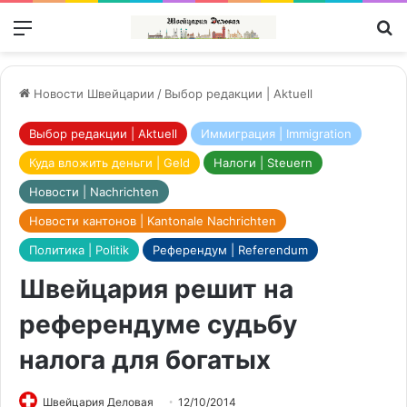
Меню
П
Новости Швейцарии
/
Выбор редакции | Aktuell
Выбор редакции | Aktuell
Иммиграция | Immigration
Куда вложить деньги | Geld
Налоги | Steuern
Новости | Nachrichten
Новости кантонов | Kantonale Nachrichten
Политика | Politik
Референдум | Referendum
Швейцария решит на
референдуме судьбу
налога для богатых
Швейцария Деловая
12/10/2014