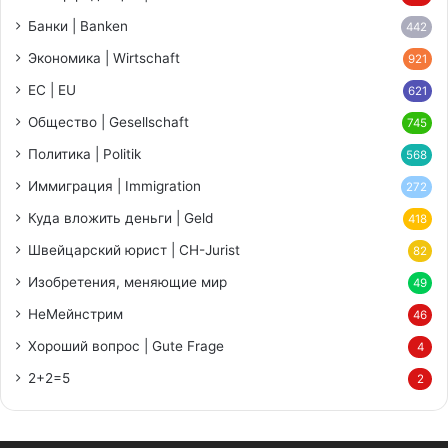
Банки | Banken
442
Экономика | Wirtschaft
921
ЕС | EU
621
Общество | Gesellschaft
745
Политика | Politik
568
Иммиграция | Immigration
272
Куда вложить деньги | Geld
418
Швейцарский юрист | CH-Jurist
82
Изобретения, меняющие мир
49
НеМейнстрим
46
Хороший вопрос | Gute Frage
4
2+2=5
2