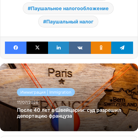
Паушальное налогообложение
Паушальный налог
Facebook
X
LinkedIn
VKontakte
Odnoklassniki
Te
Иммиграция | Immigration
11/07/2026
После 40 лет в Швейцарии: суд разрешил
депортацию француза