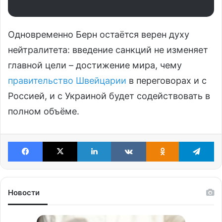
Одновременно Берн остаётся верен духу
нейтралитета: введение санкций не изменяет
главной цели – достижение мира, чему
правительство Швейцарии
в переговорах и с
Россией, и с Украиной будет содействовать в
полном объёме.
Facebook
X
LinkedIn
VKontakte
Odnoklassniki
Te
Новости