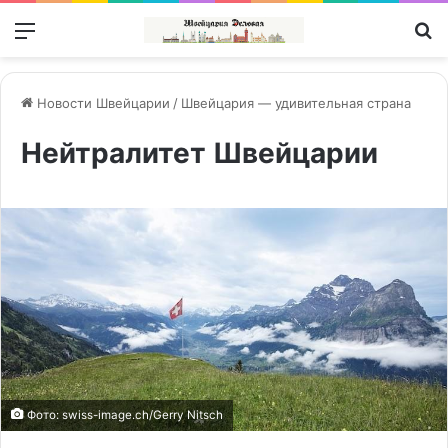
Меню
П
Новости Швейцарии
/
Швейцария — удивительная страна
Нейтралитет Швейцарии
Фото: swiss-imаge.сh/Gеrry Nitsch