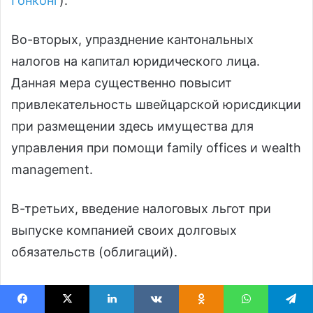
Гонконг
).
Во-вторых, упразднение кантональных
налогов на капитал юридического лица.
Данная мера существенно повысит
привлекательность швейцарской юрисдикции
при размещении здесь имущества для
управления при помощи family offices и wealth
management.
В-третьих, введение налоговых льгот при
выпуске компанией своих долговых
обязательств (облигаций).
ЕС теряет повод для
Facebook
X
LinkedIn
VKontakte
Odnoklassniki
WhatsApp
Telegram