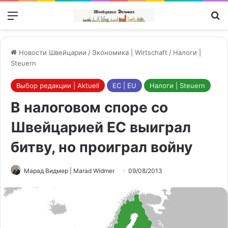
Меню
П
Новости Швейцарии
/
Экономика | Wirtschaft
/
Налоги |
Steuern
Выбор редакции | Aktuell
ЕС | EU
Налоги | Steuern
В налоговом споре со
Швейцарией ЕС выиграл
битву, но проиграл войну
Марад Видмер | Marad Widmer
09/08/2013