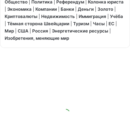
Общество
|
Политика
|
Референдум
|
Колонка юриста
|
Экономика
|
Компании
|
Банки
|
Деньги
|
Золото
|
Криптовалюты
|
Недвижимость
|
Иммиграция
|
Учёба
|
Тёмная сторона Швейцарии
|
Туризм
|
Часы
|
ЕС
|
Мир
|
США
|
Россия
|
Энергетические ресурсы
|
Изобретения, меняющие мир
Норвежский
миллионер
экономит
на
налогах
2700
франков
ежедневно
16/05/2023
Норвежский миллионер
экономит на налогах 2700