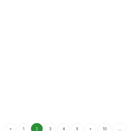
данные BSI
Назван
кантон
с
самой
низкой
корпоративной
ставкой
22/12/2019
Назван кантон с самой низкой
корпоративной ставкой
«
1
2
3
4
5
»
10
...