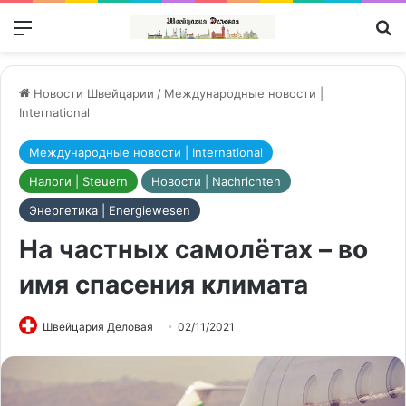
Меню
П
Новости Швейцарии
/
Международные новости |
International
Международные новости | International
Налоги | Steuern
Новости | Nachrichten
Энергетика | Energiewesen
На частных самолётах – во
имя спасения климата
Швейцария Деловая
02/11/2021