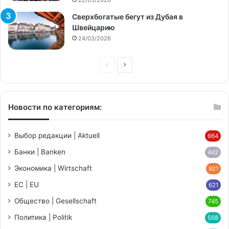
22/05/2026
Сверхбогатые бегут из Дубая в
Швейцарию
24/03/2026
Предыдущая
Следующая
страница
страница
Новости по категориям:
Выбор редакции | Aktuell
664
Банки | Banken
442
Экономика | Wirtschaft
921
ЕС | EU
621
Общество | Gesellschaft
745
Политика | Politik
568