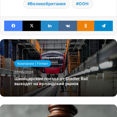
Великобритания
ООН
Facebook
X
LinkedIn
VKontakte
Odnoklassniki
Te
Компании | Firmen
07/05/2026
Швейцарские поезда от Stadler Rail
выходят на ирландский рынок