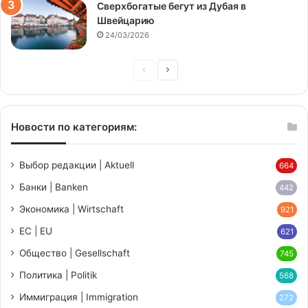
Сверхбогатые бегут из Дубая в
Швейцарию
24/03/2026
Предыдущая
Следующая
страница
страница
Новости по категориям:
Выбор редакции | Aktuell
664
Банки | Banken
442
Экономика | Wirtschaft
921
ЕС | EU
621
Общество | Gesellschaft
745
Политика | Politik
568
Иммиграция | Immigration
272