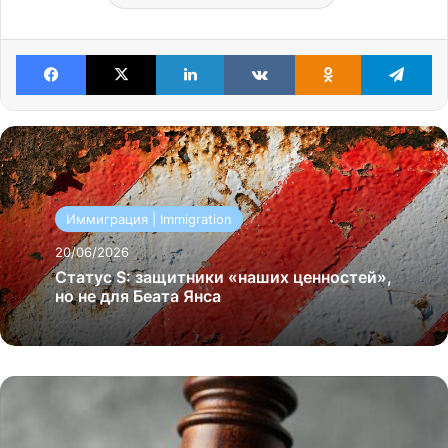
Facebook
X
LinkedIn
VKontakte
Odnoklassniki
Te
Иммиграция | Immigration
20/06/2026
Статус S: защитники «наших ценностей»,
но не для Беата Янса