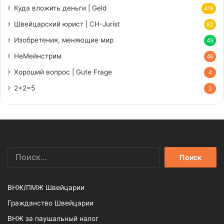
Куда вложить деньги | Geld
418
Швейцарский юрист | CH-Jurist
82
Изобретения, меняющие мир
49
НеМейнстрим
46
Хороший вопрос | Gute Frage
4
2+2=5
2
Найти:
ВНЖ/ПМЖ Швейцарии
Гражданство Швейцарии
ВНЖ за паушальный налог